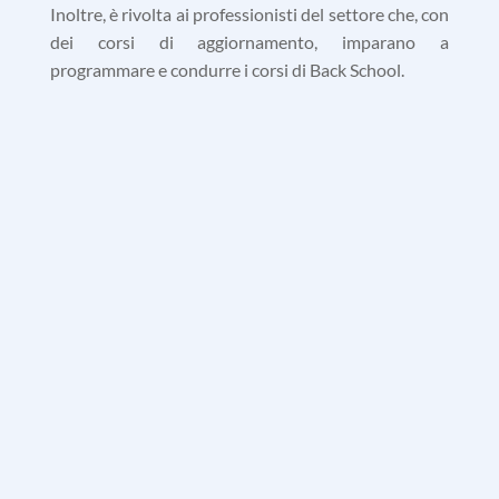
Inoltre, è rivolta ai professionisti del settore che, con
dei corsi di aggiornamento, imparano a
programmare e condurre i corsi di Back School
.
Insufficiente conoscenza della
colonna vertebrale
Clicca per saperne di più
Sai spiegare che cos’è la lordosi lombare e a che
cosa serve?
Sai spiegare che cos’è la lordosi cervicale e a che
cosa serve?
Sai spiegare che cosa sono i dischi intervertebrali e
come si comportano nei movimenti della colonna