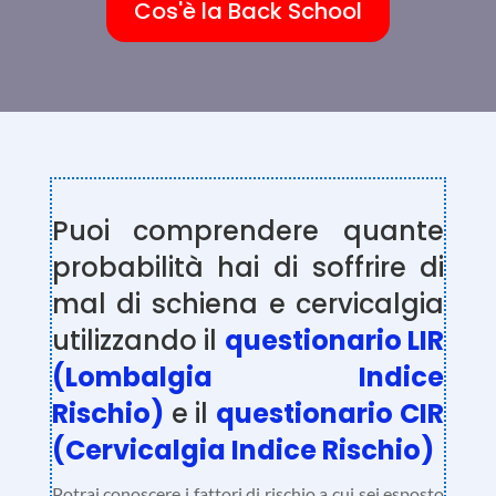
Cos'è la Back School
Puoi comprendere quante
probabilità hai di soffrire di
mal di schiena e cervicalgia
utilizzando il
questionario LIR
(Lombalgia Indice
Rischio)
e il
questionario CIR
(Cervicalgia Indice Rischio)
Potrai conoscere i fattori di rischio a cui sei esposto