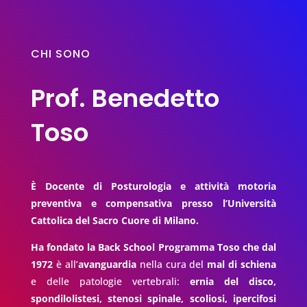
Diminuisce la mobilità delle articolazioni.
Diminuisce la resistenza, la velocità, la
coordinazione, l’equilibrio e tutte le altre capacità
CHI SONO
fisiche di base.
Prof. Benedetto
Il sovrappeso, l’obesità, il fumo, l’abuso di caffè e di
farmaci abbinati alla vita sedentaria costituiscono
Toso
fattori di rischio tipici di chi ha scarsa cura corporea
e cattive abitudini di vita; essi sono responsabili di
una forma fisica scadente e della riduzione delle
capacità fisiche di base. Pur non causando
È Docente di Posturologia e attività motoria
direttamente dolori vertebrali, sono tutti fattori di
preventiva e compensativa presso l’Università
rischio, possibili concause, che costituiscono un
Cattolica del Sacro Cuore di Milano.
terreno fertile per la loro insorgenza.
Ha fondato la Back School Programma Toso che dal
Il programma della Back School si prefigge di agire
su questi fattori di rischio che, tutti, possono essere
1972
è all’
avanguardia
nella cura del
mal di schiena
controllati con una adeguata azione educativa e
e delle patologie vertebrali:
ernia del disco,
preventiva.
spondilolistesi, stenosi spinale, scoliosi, ipercifosi