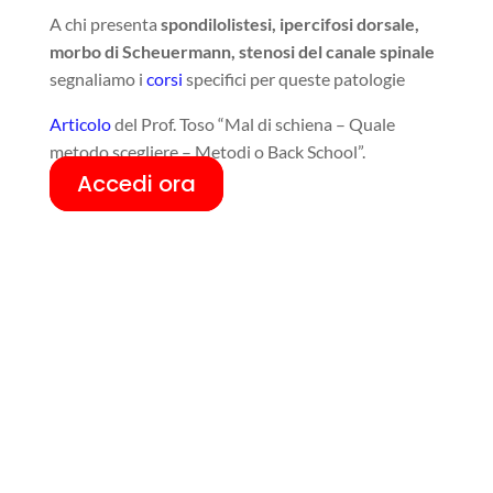
A chi presenta
spondilolistesi, ipercifosi dorsale,
morbo di Scheuermann, stenosi del canale spinale
segnaliamo i
corsi
specifici per queste patologie
Articolo
del Prof. Toso “Mal di schiena – Quale
metodo scegliere – Metodi o Back School”.
Accedi ora
Q
Close
this
modul