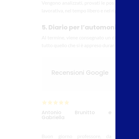
Vengono analizzati, provati le posizioni e i m
lavorativa, nel tempo libero e nel riposo.
5. Diario per l’automonitoragg
Al termine, viene consegnato un diario per l’
tutto quello che si è appreso durante il corso.
Recensioni Google
Antonio Brunitto e
Cri
Gabriella
Tre 
Buon giorno professore, da
piac