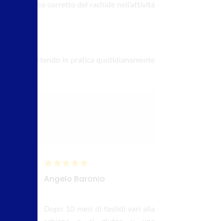
volare l’uso corretto del rachide nell’attività
i ottenuti mettendo in pratica quotidianamente
Angelo Baronio
ema,
Dopo 10 mesi di fastidi vari alla
diche
schiena e al gluteo x una