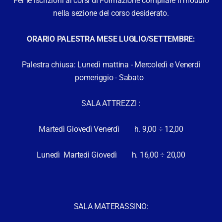
Per le iscrizioni ai corsi di Formazione compilare il modulo
ovimenti quotidiani e vengono proposti i sussidi ergonomici per age
nella sezione del corso desiderato.
ORARIO PALESTRA MESE LUGLIO/SETTEMBRE:
io del dolore
automonitoraggio del dolore che permette di verificare i risultat
Palestra chiusa: Lunedì mattina - Mercoledì e Venerdì
pomeriggio - Sabato
SALA ATTREZZI :
Martedì Giovedì Venerdì h. 9,00 ÷ 12,00
Lunedì Martedì Giovedì h. 16,00 ÷ 20,00
stina Corbetta
Roberto Carcano
SALA MATERASSINO:
ore di dialogo qualificato e
Dialogo sereno sul probl
evole, in cui si imparano un
scelta condivisa delle meto