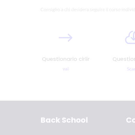
Consiglio a chi desidera seguire il corso indivi
$
Questionario cirlir
Question
vai
Sca
Back School
Co