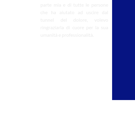
parte mia e di tutte le persone
sacc
che ha aiutato ad uscire dal
in c
tunnel del dolore, volevo
per 
ringraziarla di cuore per la sua
di 
umanità e professionalità.
far
“lez
ver
divu
la c
molt
vogl
Graz