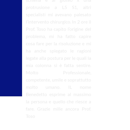
e, un
protrusione a L5 S1, altri
ioni
specialisti mi avevano palesato
 può
l’intervento chirurgico. In 2 ore il
ove?
Prof. Toso ha capito l’origine del
ati e
problema, mi ha fatto capire
ca al
cosa fare per la risoluzione e mi
ha anche spiegato le ragioni
legate alla postura per le quali la
mia colonna si è fatta sentire.
Molto Professionale,
competente, umile e soprattutto
molto umano. IL nome
Benedetto esprime al massimo
la persona e quello che riesce a
fare. Grazie mille ancora Prof.
Toso