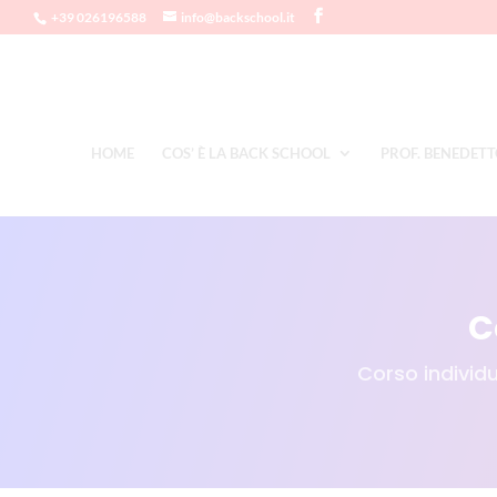
+39 026196588
info@backschool.it
HOME
COS’ È LA BACK SCHOOL
PROF. BENEDETT
C
Corso individu