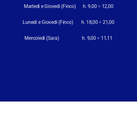
Martedì e Giovedì (Finco) h. 9,00 ÷ 12,00
o di informazioni utilissime e
e delle posture da modificar
ui si fa un programma vero
sorriso, tante spiegaz
Lunedì e Giovedì (Finco) h. 18,00 ÷ 21,00
guarire dal mal di schiena (e
appropriate! Certo si
collo) senza ricorrere ai
trovare di meglio…..d
Mercoledì (Sara) h. 9,00 ÷ 11,11
maci: questa è stata la
Personalmente dolori pass
ione” del professor Toso, un
ripresa attività escursionisti
o grande esperto e un
100 %
lgatore capace. Si va via con
onsapevolezza di poter fare
o per noi stessi, e con la
ia di incominciare subito.
ie!