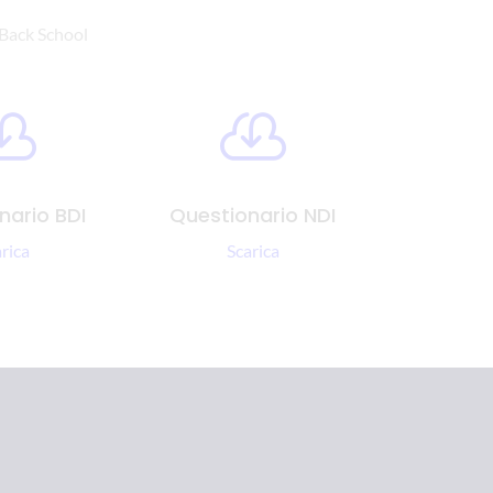
a Back School


nario BDI
Questionario NDI
rica
Scarica