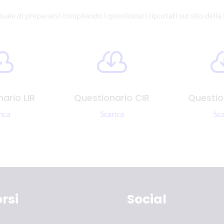
duale di prepararsi compilando i questionari riportati sul sito dell


ario LIR
Questionario CIR
Questio
rica
Scarica
Sca
rsi
Social