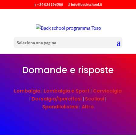
+39 026196588
info@backschool.it
Seleziona una pagina
Domande e risposte
Lombalgia
Lombalgia e Sport
Cervicalgia
|
|
Dorsalgia/Ipercifosi
Scoliosi
|
|
|
Spondilolistesi
Altro
|