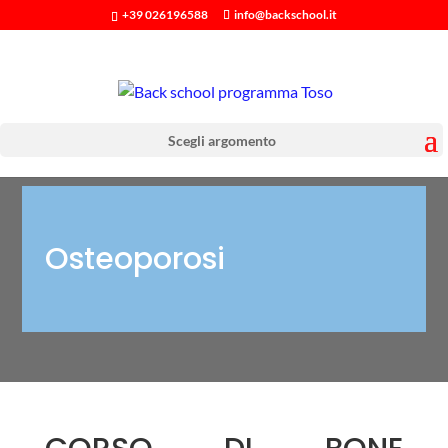
+39 026196588
info@backschool.it
Scegli argomento
Osteoporosi