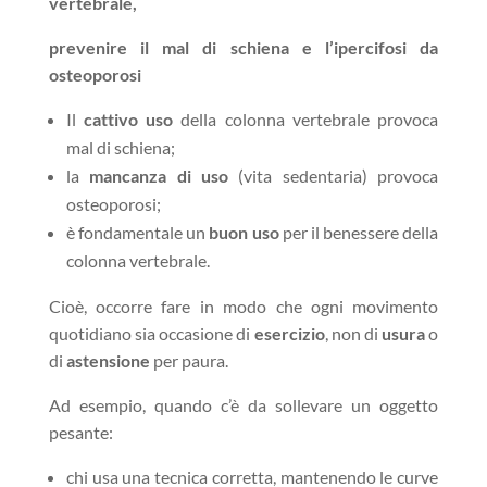
vertebrale,
prevenire il mal di schiena e l’ipercifosi da
osteoporosi
Il
cattivo uso
della colonna vertebrale provoca
mal di schiena;
la
mancanza di uso
(vita sedentaria) provoca
osteoporosi;
è fondamentale un
buon uso
per il benessere della
colonna vertebrale.
Cioè, occorre fare in modo che ogni movimento
quotidiano sia occasione di
esercizio
, non di
usura
o
di
astensione
per paura.
Ad esempio, quando c’è da sollevare un oggetto
pesante:
chi usa una tecnica corretta, mantenendo le curve