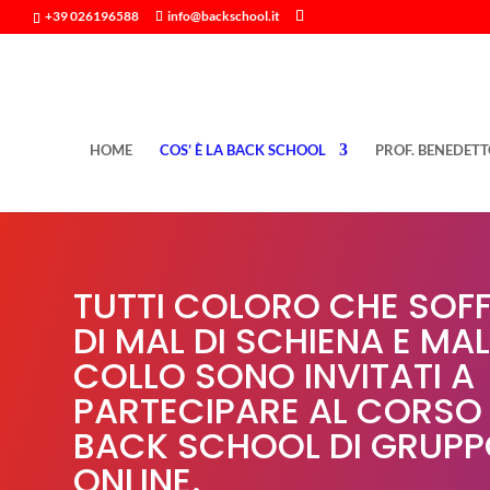
+39 026196588
info@backschool.it
HOME
COS’ È LA BACK SCHOOL
PROF. BENEDETT
TUTTI COLORO CHE SOF
DI MAL DI SCHIENA E MAL
COLLO SONO INVITATI A
PARTECIPARE AL CORSO 
BACK SCHOOL DI GRUP
ONLINE.