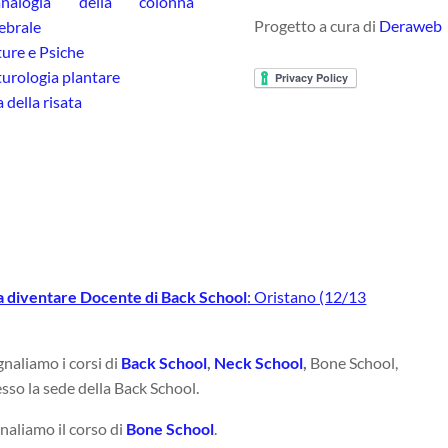
analogia della colonna
Progetto a cura di
Deraweb
ebrale
ure e Psiche
urologia plantare
 della risata
ra diventare Docente di Back School
: Oristano (12/13
naliamo i corsi di
Back School
,
Neck School
,
Bone School,
sso la sede della Back School.
naliamo il corso di
Bone School
.