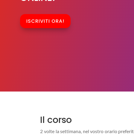
ISCRIVITI ORA!
Il corso
2 volte la settimana, nel vostro orario preferit