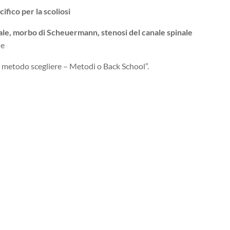
cifico per la scoliosi
rsale, morbo di Scheuermann, stenosi del canale spinale
ie
e metodo scegliere – Metodi o Back School”.
Close
this
module
School