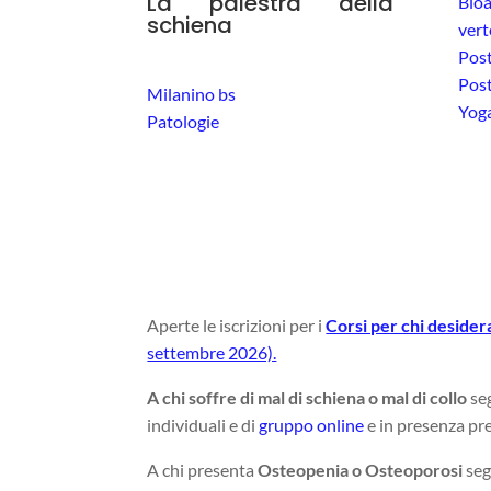
La palestra della
Bio
schiena
vert
Post
Post
Milanino bs
Yoga
Patologie
Aperte le iscrizioni per i
Corsi per chi deside
settembre 2026).
A chi soffre di mal di schiena o mal di collo
seg
individuali e di
gruppo online
e in presenza pre
A chi presenta
Osteopenia o Osteoporosi
seg