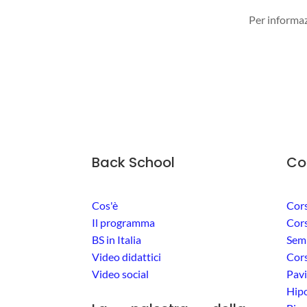
Per informaz
Back School
Co
Cos'è
Cors
Il programma
Cors
BS in Italia
Semi
Video didattici
Cors
Video social
Pavi
Hipo