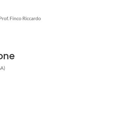
 Prof. Finco Riccardo
ione
SA)