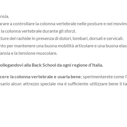
ansia.
arare a controllare la colonna vertebrale nelle posture e nei movim
 la colonna vertebrale durante gli sforzi.
tture del rachide in presenza di dolori, lombari, dorsali e cervicali.
mento per mantenere una buona mobilità articolare e una buona elas
l’ansia e la tensione muscolare.
collegandovi alla Back School da ogni regione d’Italia.
cere la colonna vertebrale e usarla bene
; sperimenterete come l’
sario alcun attrezzo speciale ma è sufficiente utilizzare bene il tap