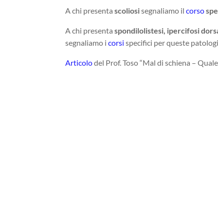
A chi presenta
scoliosi
segnaliamo il
corso
spe
A chi presenta
spondilolistesi, ipercifosi do
segnaliamo i
corsi
specifici per queste patolog
Articolo
del Prof. Toso “Mal di schiena – Qual
Nel mese di Luglio la segreteria della Back 
(026196588) è aperta: