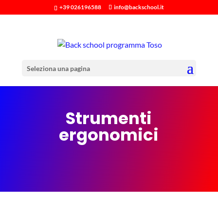
+39 026196588
info@backschool.it
Seleziona una pagina
Strumenti
ergonomici