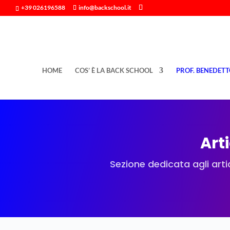
+39 026196588
info@backschool.it
HOME
COS’ È LA BACK SCHOOL
PROF. BENEDETT
Arti
Sezione dedicata agli artic