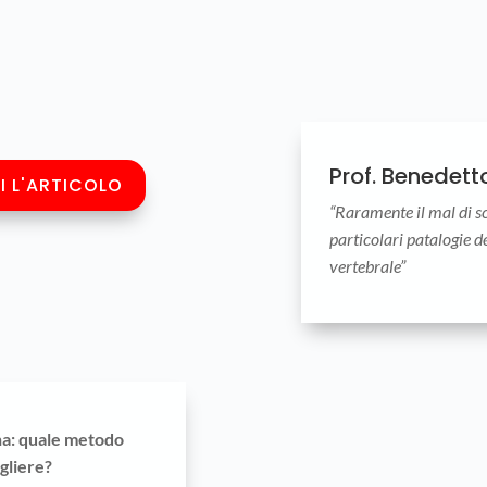
Prof. Benedett
I L'ARTICOLO
“Raramente il mal di s
particolari patalogie d
vertebrale”
na: quale metodo
gliere?