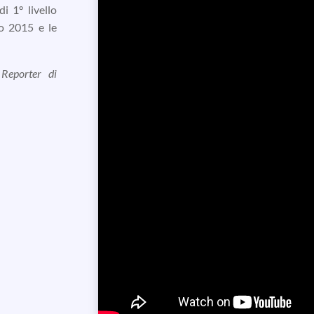
i 1° livello
o 2015 e le
 Reporter di