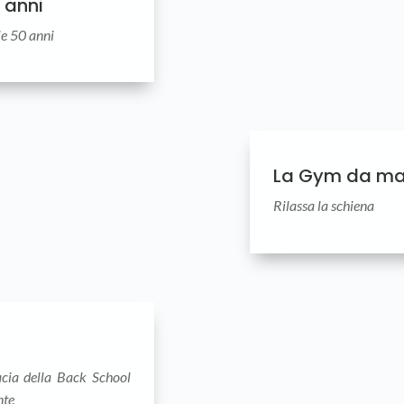
0 anni
e 50 anni
La Gym da ma
Rilassa la schiena
cacia della Back School
nte