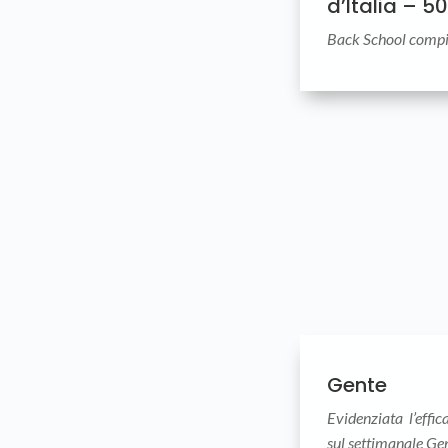
d’Italia – 5
Back School compi
Gente
Evidenziata l’effi
sul settimanale Ge