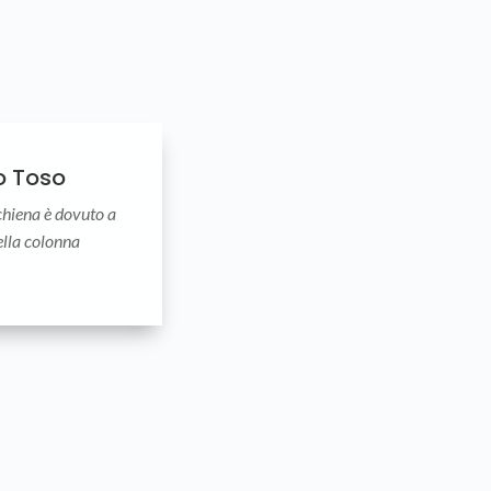
o Toso
chiena è dovuto a
ella colonna