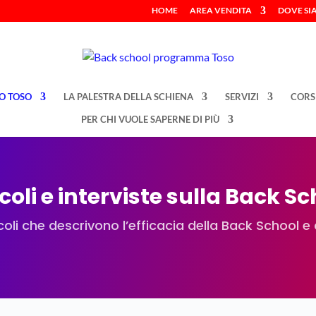
HOME
AREA VENDITA
DOVE SI
O TOSO
LA PALESTRA DELLA SCHIENA
SERVIZI
CORS
PER CHI VUOLE SAPERNE DI PIÙ
coli e interviste sulla Back S
oli che descrivono l’efficacia della Back School e a