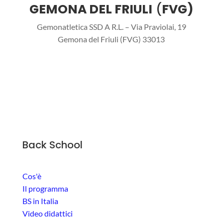
GEMONA DEL FRIULI
(
FVG)
Gemonatletica SSD A R.L. – Via Praviolai, 19
Gemona del Friuli (FVG)
33013
Back School
Cos'è
Il programma
BS in Italia
Video didattici