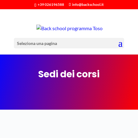
+39 026196588
info@backschool.it
Seleziona una pagina
Sedi dei corsi