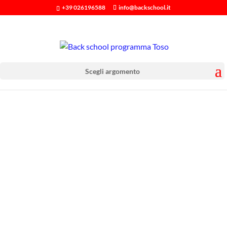
+39 026196588
info@backschool.it
Scegli argomento