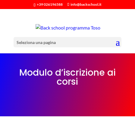
+39 026196588
info@backschool.it
Seleziona una pagina
Modulo d’iscrizione ai
corsi