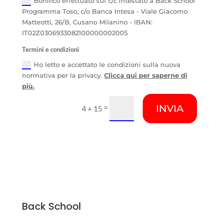
Bonifico effettuato sul c/c intestato a Back School
Programma Toso, c/o Banca Intesa - Viale Giacomo
Matteotti, 26/B, Cusano Milanino - IBAN:
IT02Z0306933082100000002005
Termini e condizioni
Ho letto e accettato le condizioni sulla nuova
normativa per la privacy.
Clicca qui per saperne di
più.
=
INVIA
4 + 15
Back School